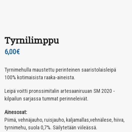
Tyrnilimppu
6,00
€
Tyrnimehulla maustettu perinteinen saaristolaisleipä
100% kotimaisista raaka-aineista.
Leipä voitti pronssimitalin artesaaniruuan SM 2020 -
kilpailun sarjassa tummat perinneleivät.
Ainesosat:
Piimä, vehnäjauho, ruisjauho, kaljamallas,vehnälese, hiiva,
tyrnimehu, suola 0,7%. Säilytetään viileässä.