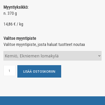
Myyntiyksikkö:
n. 370 g
14,86 € / kg
Valitse myyntipiste
Valitse myyntipiste, josta haluat tuotteet noutaa
Tyrnilimppu
LISÄÄ OSTOSKORIIN
määrä