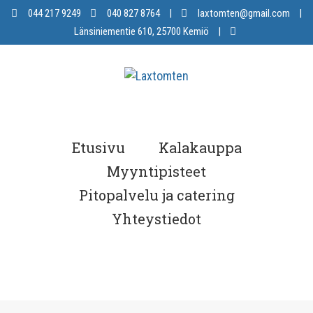
Skip
044 217 9249
040 827 8764
|
laxtomten@gmail.com
|
to
Länsiniementie 610, 25700 Kemiö
|
content
Etusivu
Kalakauppa
Myyntipisteet
Pitopalvelu ja catering
Yhteystiedot